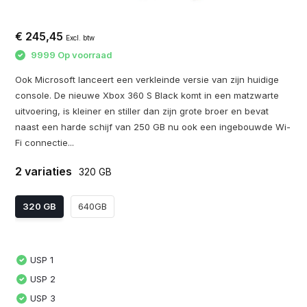
€ 245,45
Excl. btw
9999 Op voorraad
Ook Microsoft lanceert een verkleinde versie van zijn huidige
console. De nieuwe Xbox 360 S Black komt in een matzwarte
uitvoering, is kleiner en stiller dan zijn grote broer en bevat
naast een harde schijf van 250 GB nu ook een ingebouwde Wi-
Fi connectie...
2 variaties
320 GB
320 GB
640GB
USP 1
USP 2
USP 3