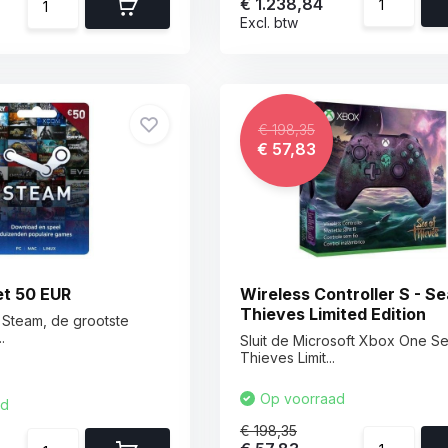
€ 1.238,84
Excl. btw
€ 198,35
€ 57,83
et 50 EUR
Wireless Controller S - Se
Thieves Limited Edition
 Steam, de grootste
.
Sluit de Microsoft Xbox One Se
Thieves Limit...
Op voorraad
ad
€ 198,35