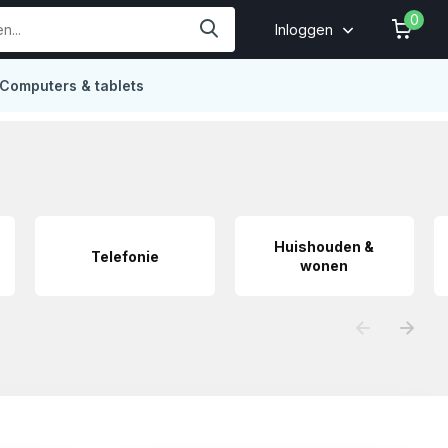
0
Inloggen
Computers & tablets
Online
4,9
Huishouden &
Telefonie
wonen