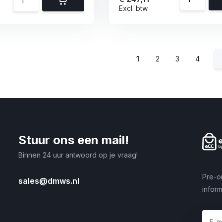
Excl. btw
1
2
3
4
Stuur ons een mail!
Binnen 24 uur antwoord op je vraag!
Pre-o
sales@dmws.nl
inform