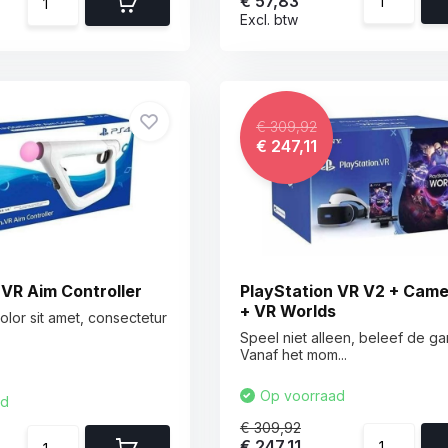
€ 57,83
Excl. btw
€ 309,92
€ 247,11
 VR Aim Controller
PlayStation VR V2 + Cam
+ VR Worlds
lor sit amet, consectetur
Speel niet alleen, beleef de g
Vanaf het mom...
Op voorraad
ad
€ 309,92
€ 247,11