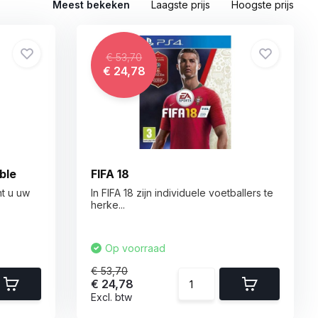
Meest bekeken
Laagste prijs
Hoogste prijs
€ 53,70
€ 24,78
ble
FIFA 18
t u uw
In FIFA 18 zijn individuele voetballers te
herke...
Op voorraad
€ 53,70
€ 24,78
Excl. btw