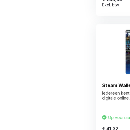
Excl. btw
Steam Wall
Iedereen kent
digitale online..
Op voorra
€ 41,32