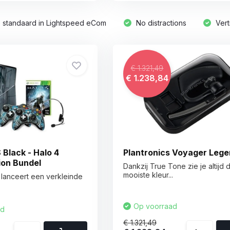
standaard in Lightspeed eCom
No distractions
Vert
€ 1.321,49
€ 1.238,84
Black - Halo 4
Plantronics Voyager Leg
ion Bundel
Dankzij True Tone zie je altijd 
mooiste kleur...
 lanceert een verkleinde
Op voorraad
ad
€ 1.321,49