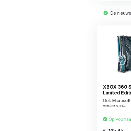
De nieuwe 
XBOX 360 S 
Limited Edit
Ook Microsoft
versie van...
Op voorra
€ 245,45