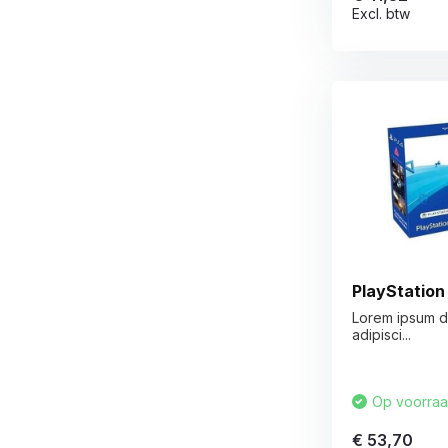
Excl. btw
PlayStation
Lorem ipsum do
adipisci...
Op voorra
€ 53,70