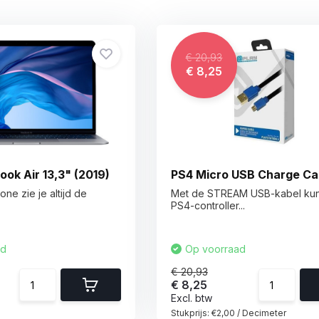
€ 20,93
€ 8,25
ok Air 13,3" (2019)
PS4 Micro USB Charge Ca
ne zie je altijd de
Met de STREAM USB-kabel kun
.
PS4-controller...
ad
Op voorraad
€ 20,93
€ 8,25
Excl. btw
Stukprijs:
€2,00
/
Decimeter