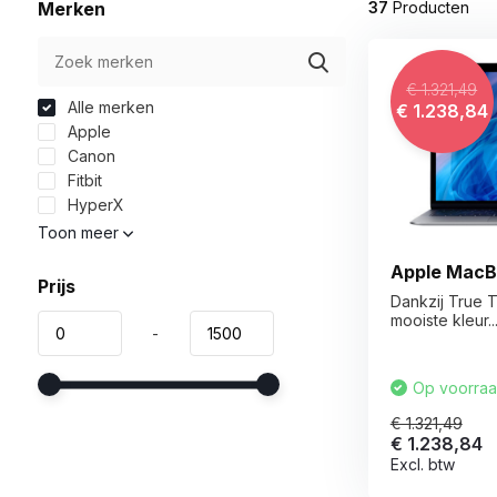
Merken
37
Producten
€ 1.321,49
Alle merken
€ 1.238,84
Apple
Canon
Fitbit
HyperX
Toon meer
Apple MacBo
Prijs
Dankzij True To
mooiste kleur..
-
Op voorra
€ 1.321,49
€ 1.238,84
Excl. btw