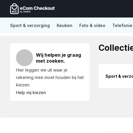
Sport & verzorging
Keuken
Foto & video
Telefonie
De nieuwe standaard in Lightspeed eCom
No distract
Collecti
Wij helpen je graag
met zoeken.
Hier leggen we uit waar je
Sport & verz
rekening mee moet houden bij het
kiezen.
Help mij kiezen