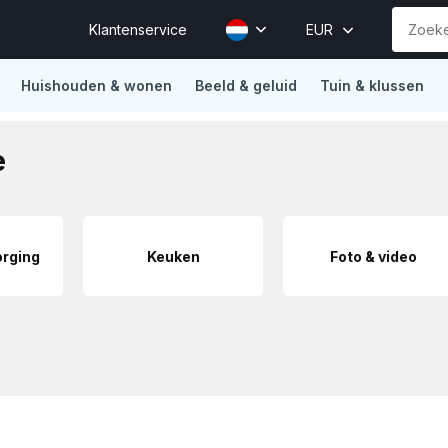
Klantenservice
EUR
Huishouden & wonen
Beeld & geluid
Tuin & klussen
ions
Vertrouwd door Mollie, Sendcloud, Traffic Today, Happy 
e
orging
Keuken
Foto & video