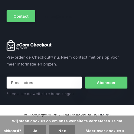
Contact
sales@dmws.nl
Pre-order de Checkout® nu. Neem contact met ons op voor
meer informatie en prijzen.
Abonneer
* Lees hier de wettelijke beperkingen
© Copyright 2026 -
The Checkout®
By
DMWS
Wij slaan cookies op om onze website te verbeteren. Is dat
akkoord?
Ja
Nee
Meer over cookies »