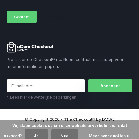
Contact
sales@dmws.nl
Pre-order de Checkout® nu. Neem contact met ons op voor
meer informatie en prijzen.
Abonneer
* Lees hier de wettelijke beperkingen
© Copyright 2026 -
The Checkout®
By
DMWS
Wij slaan cookies op om onze website te verbeteren. Is dat
akkoord?
Ja
Nee
Meer over cookies »