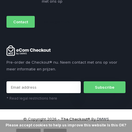
met ons op
Contact
sales@dmws.nl
Pre-order de Checkout® nu. Neem contact met ons op voor
meer informatie en prijzen.
Subscribe
* Read legal restrictions here
© Copyright 2026 -
The Checkout®
By
DMWS
Please accept cookies to help us improve this website Is this OK?