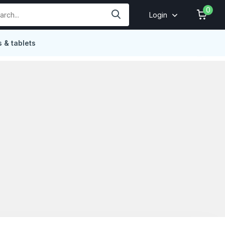
0
Login
 & tablets
Online
4,9