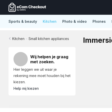
Sports & beauty
Kitchen
Photo & video
Phones
De nieuwe standaard in Lightspeed eCom
No distract
Immersi
Kitchen
-
Small kitchen appliances
Wij helpen je graag
met zoeken.
Hier leggen we uit waar je
rekening mee moet houden bij het
kiezen.
Help mij kiezen