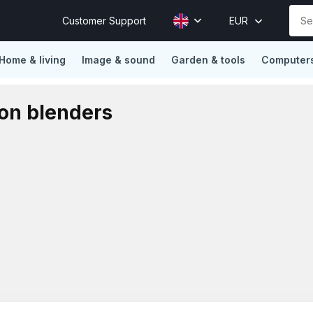
Customer Support
EUR
Home & living
Image & sound
Garden & tools
Computers
ions
Vertrouwd door Mollie, Sendcloud, Traffic Today, Happy 
on blenders