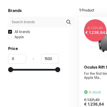
Brands
1
Product
€ 1.321,49
All brands
€ 1.238,84
Apple
Price
-
Oculus Rift 
For the first 
Apple Ma...
In stock
€ 1.321,49
€ 1.238,84