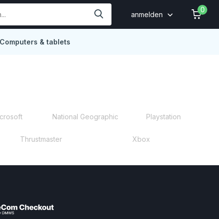
0
anmelden
Computers & tablets
Online
4,9
crosoft
National Geographic
Playstation
Thrustmaster
Xbox