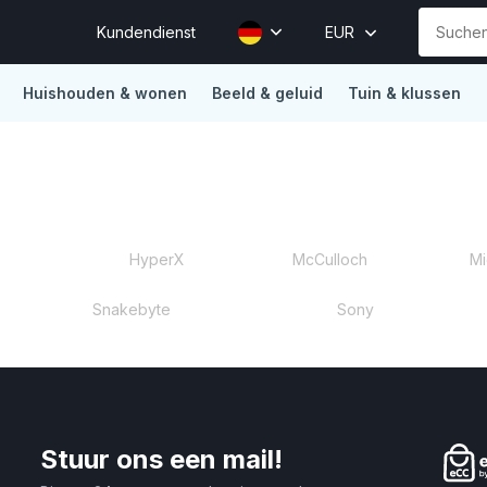
Kundendienst
EUR
Huishouden & wonen
Beeld & geluid
Tuin & klussen
ions
Vertrouwd door Mollie, Sendcloud, Traffic Today, Happy 
t
HyperX
McCulloch
Mi
Snakebyte
Sony
Stuur ons een mail!