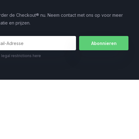
rder de Checkout® nu. Neem contact met ons op voor meer
atie en prijzen.
Abonnieren
 legal restrictions here