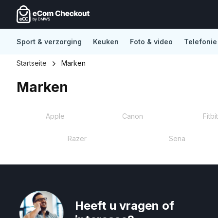
Sport & verzorging
Keuken
Foto & video
Telefonie
De nieuwe standaard in Lightspeed eCom
No distract
Startseite
Marken
Marken
Apple
Canon
Fitbi
Razer
Sena
Heeft u vragen of