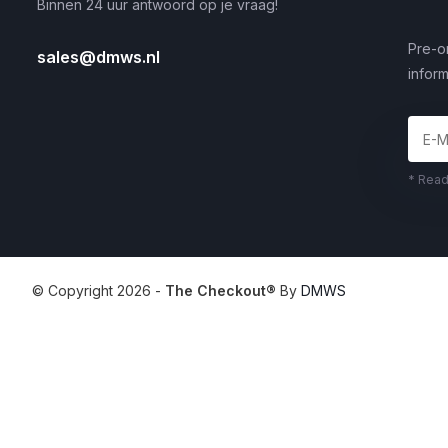
Binnen 24 uur antwoord op je vraag!
Pre-o
sales@dmws.nl
inform
* Read
© Copyright 2026 -
The Checkout®
By
DMWS