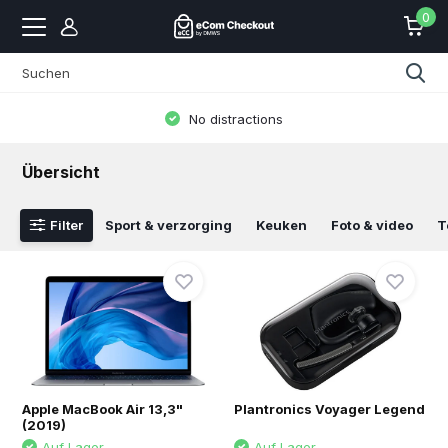
0
No distractions
Übersicht
Filter
Sport & verzorging
Keuken
Foto & video
T
Apple MacBook Air 13,3"
Plantronics Voyager Legend
(2019)
Auf Lager
Auf Lager