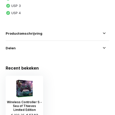
USP 3
USP 4
Productomschrijving
Delen
Recent bekeken
Wireless Controller S -
Sea of Thieves
Limited Edition
€ 198,35
€ 57,83