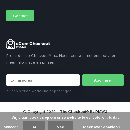
Contact
sales@dmws.nl
Pre-order de Checkout® nu. Neem contact met ons op voor
meer informatie en prijzen.
Abonneer
* Lees hier de wettelijke beperkingen
© Copyright 2026 -
The Checkout®
By
DMWS
Wij slaan cookies op om onze website te verbeteren. Is dat
akkoord?
Ja
Nee
Meer over cookies »