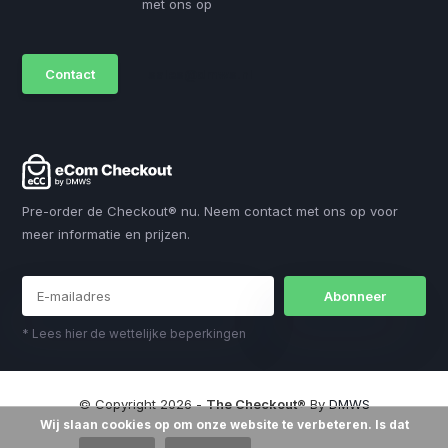
met ons op
Contact
sales@dmws.nl
Pre-order de Checkout® nu. Neem contact met ons op voor
meer informatie en prijzen.
Abonneer
* Lees hier de wettelijke beperkingen
© Copyright 2026 -
The Checkout®
By
DMWS
Wij slaan cookies op om onze website te verbeteren. Is dat