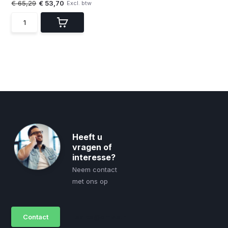
€ 65,29
€ 53,70
Excl. btw
Heeft u
vragen of
interesse?
Neem contact
met ons op
Contact
sales@dmws.nl