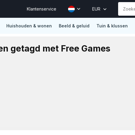
Klantenservice
EUR
Huishouden & wonen
Beeld & geluid
Tuin & klussen
ions
Vertrouwd door Mollie, Sendcloud, Traffic Today, Happy 
en getagd met Free Games