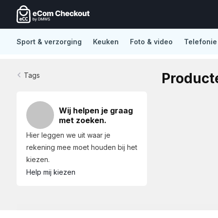
Sport & verzorging
Keuken
Foto & video
Telefonie
De nieuwe standaard in Lightspeed eCom
No distract
Product
Tags
Wij helpen je graag
met zoeken.
Hier leggen we uit waar je
rekening mee moet houden bij het
kiezen.
Help mij kiezen