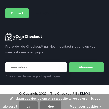
Contact
sales@dmws.nl
Pre-order de Checkout® nu. Neem contact met ons op voor
meer informatie en prijzen.
Abonneer
* Lees hier de wettelijke beperkingen
© Copyright 2026 -
The Checkout®
By
DMWS
Wij slaan cookies op om onze website te verbeteren. Is dat
akkoord?
Ja
Nee
Meer over cookies »