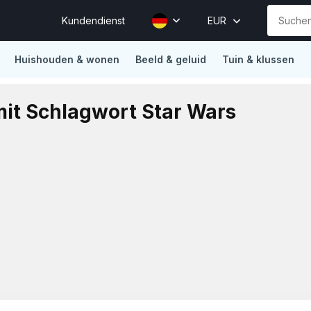
Kundendienst
EUR
Huishouden & wonen
Beeld & geluid
Tuin & klussen
ions
Vertrouwd door Mollie, Sendcloud, Traffic Today, Happy 
mit Schlagwort Star Wars