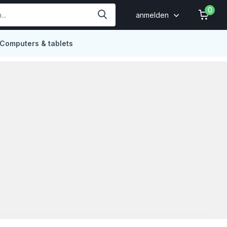
0
anmelden
Computers & tablets
Online
4,9