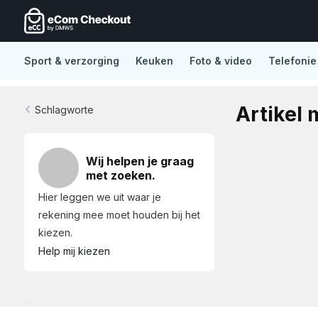
Sport & verzorging
Keuken
Foto & video
Telefonie
De nieuwe standaard in Lightspeed eCom
No distract
Artikel 
Schlagworte
Wij helpen je graag
met zoeken.
Hier leggen we uit waar je
rekening mee moet houden bij het
kiezen.
Help mij kiezen