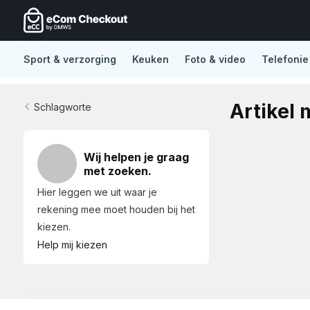
Sport & verzorging
Keuken
Foto & video
Telefonie
De nieuwe standaard in Lightspeed eCom
No distract
Artikel 
Schlagworte
Wij helpen je graag
met zoeken.
Hier leggen we uit waar je
rekening mee moet houden bij het
kiezen.
Help mij kiezen