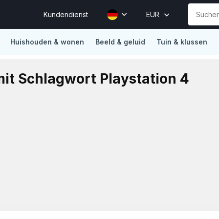
Kundendienst
EUR
Huishouden & wonen
Beeld & geluid
Tuin & klussen
ions
Vertrouwd door Mollie, Sendcloud, Traffic Today, Happy 
mit Schlagwort Playstation 4