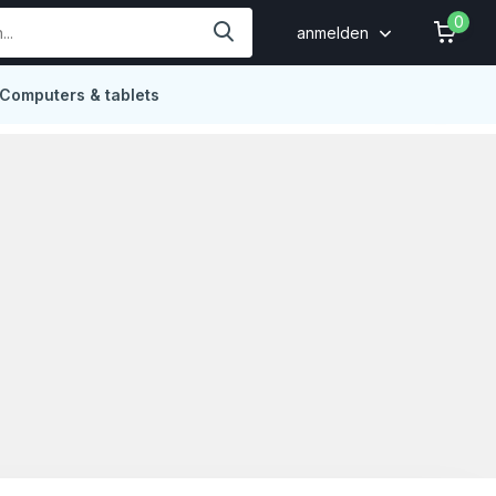
0
anmelden
Computers & tablets
Online
4,9