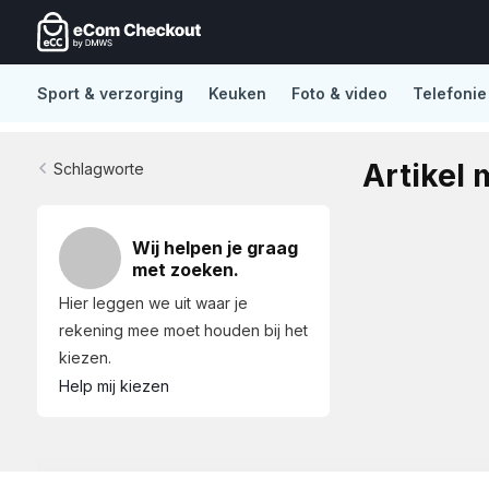
Sport & verzorging
Keuken
Foto & video
Telefonie
De nieuwe standaard in Lightspeed eCom
No distract
Artikel 
Schlagworte
Wij helpen je graag
met zoeken.
Hier leggen we uit waar je
rekening mee moet houden bij het
kiezen.
Help mij kiezen