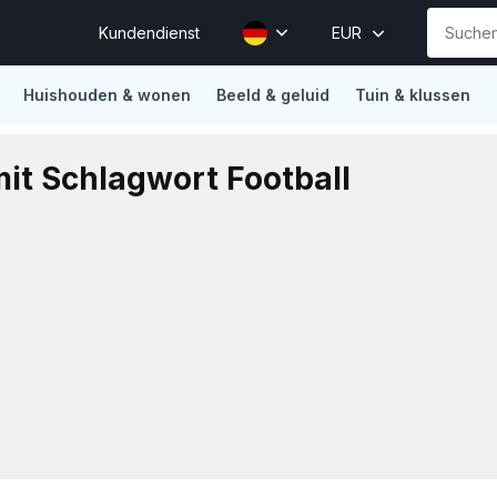
Kundendienst
EUR
Huishouden & wonen
Beeld & geluid
Tuin & klussen
ions
Vertrouwd door Mollie, Sendcloud, Traffic Today, Happy 
mit Schlagwort Football