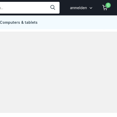
0
anmelden
Computers & tablets
Online
4,9