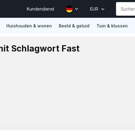
Kundendienst
EUR
Huishouden & wonen
Beeld & geluid
Tuin & klussen
ions
Vertrouwd door Mollie, Sendcloud, Traffic Today, Happy 
mit Schlagwort Fast