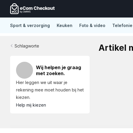
Sport & verzorging
Keuken
Foto & video
Telefonie
De nieuwe standaard in Lightspeed eCom
No distract
Artikel 
Schlagworte
Wij helpen je graag
met zoeken.
Hier leggen we uit waar je
rekening mee moet houden bij het
kiezen.
Help mij kiezen