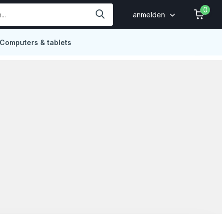
0
anmelden
Computers & tablets
Online
4,9